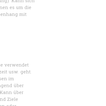
ung). Kann sich
enen es um die
menhang mit
he verwendet
eit usw. geht.
sen im
ngend über
 Kann über
nd Ziele
en oder