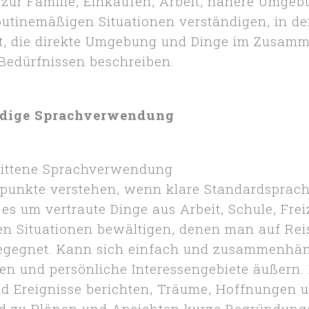
 zur Familie, Einkaufen, Arbeit, nähere Umgeb
outinemäßigen Situationen verständigen, in d
t, die direkte Umgebung und Dinge im Zusam
Bedürfnissen beschreiben.
ndige Sprachverwendung
rittene Sprachverwendung
punkte verstehen, wenn klare Standardsprac
s um vertraute Dinge aus Arbeit, Schule, Freiz
en Situationen bewältigen, denen man auf Rei
egegnet. Kann sich einfach und zusammenhä
en und persönliche Interessengebiete äußern.
d Ereignisse berichten, Träume, Hoffnungen u
d zu Plänen und Ansichten kurze Begründung