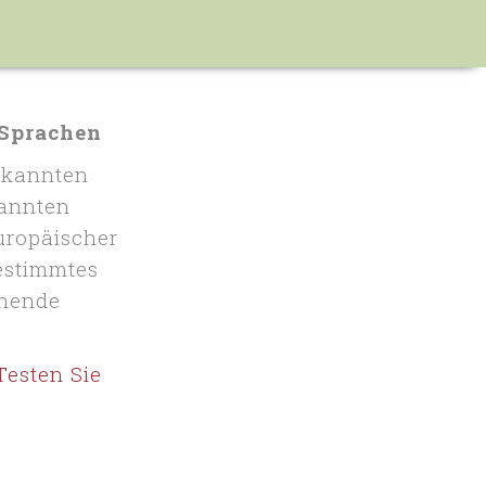
 Sprachen
rkannten
nannten
ropäischer
estimmtes
chende
Testen Sie