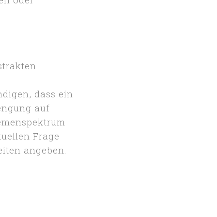
strakten
digen, dass ein
engung auf
Themenspektrum
tuellen Frage
eiten angeben.