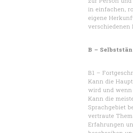
zur Person und
in einfachen, r
eigene Herkunf
verschiedenen 
B – Selbststä
B1 – Fortgesch
Kann die Haupt
wird und wenn e
Kann die meist
Sprachgebiet b
vertraute Them
Erfahrungen un
beschreiben un