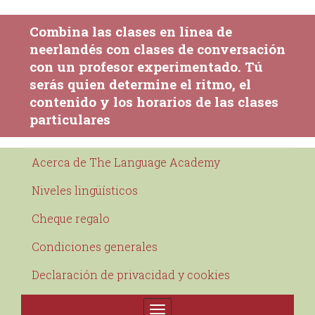
Combina las clases en línea de
neerlandés con clases de conversación
con un profesor experimentado. Tú
serás quien determine el ritmo, el
contenido y los horarios de las clases
particulares
Acerca de The Language Academy
Niveles lingüísticos
Cheque regalo
Condiciones generales
Declaración de privacidad y cookies
Toggle