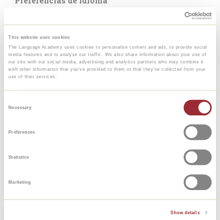
Preferencias de idioma
Este curso está por el momento disponible en los
idiomas de interfaz español, neerlandés, francés
y alemán.
This website uses cookies
The Language Academy uses cookies to personalise content and ads, to provide social
Inscribirse
media features and to analyse our traffic. We also share information about your use of
Nuestros cursos de idiomas los puedes comenzar
our site with our social media, advertising and analytics partners who may combine it
with other information that you’ve provided to them or that they’ve collected from your
cuando quieras. El periodo de vigencia del curso
use of their services.
empieza en el momento en que lo compres.
Puedes comprar paquetes de 3, 6 o 12 meses.
Consent
Necessary
Selection
Online+Teacher
¿Quieres practicar más a fondo tus habilidades de
Preferences
expresión oral? Si es así, compra 5 o 10 clases de
conversación en línea de una hora, como
Statistics
complemento a tu curso de inglés en línea. Las
clases particulares de inglés las imparten una
Marketing
serie de profesores de idiomas experimentados
de UvA Talen. En este tipo de clases en los cursos
para principiantes se hace hincapié en la
Show details