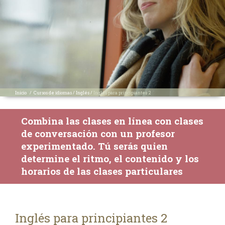
Inicio
/
Cursos de idiomas
/
Inglés
/
Inglés para principiantes 2
Combina las clases en línea con clases
de conversación con un profesor
experimentado. Tú serás quien
determine el ritmo, el contenido y los
horarios de las clases particulares
Inglés para principiantes 2