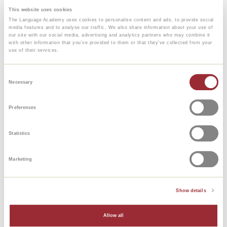
Las clases de conversación en inglés las
This website uses cookies
planificamos de común acuerdo contigo y con el
The Language Academy uses cookies to personalise content and ads, to provide social
media features and to analyse our traffic. We also share information about your use of
profesor. Las clases se pueden ir planificando
our site with our social media, advertising and analytics partners who may combine it
durante el período de vigencia del curso de inglés
with other information that you’ve provided to them or that they’ve collected from your
use of their services.
(6 o 12 meses).
Inscripción
Consent
Necessary
¡Selecciona el curso de inglés de tu preferencia y
Selection
matricúlate ahora mismo! ¿No estás seguro de
Preferences
cuál es tu nivel? En la página correspondiente a
cada curso se incluye un enlace a una versión
demo del curso en cuestión.
Statistics
¿Preguntas?
Marketing
Si tienes cualquier duda o pregunta,
ponte en
contacto
con nosotros
Show details
Tus opciones:
Allow all