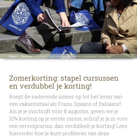
Home
/
Discount
/
Zomerkorting: stapel cursussen en verdubbel je korting!
Zomerkorting: stapel cursussen
en verdubbel je korting!
Roept de naderende zomer op tot het leren van
een vakantietaal als Frans, Spaans of Italiaans?
Als je je inschrijft vóór 8 augustus, geven we je
10% korting op je eerste cursus, schrijf je je in voor
een vervolgcursus, dan verdubbelt je korting! Lees
hieronder hoe je kunt profiteren van deze