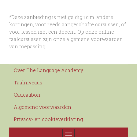
*Deze aanbieding is niet geldig i.c.m. andere
kortingen, voor reeds aangeschafte cursussen, of
voor lessen met een docent. Op onze online
taalcursussen zijn onze algemene voorwaarden
van toepassing.
Over The Language Academy
Taalniveaus
Cadeaubon
Algemene voorwaarden
Privacy- en cookieverklaring
Toggle