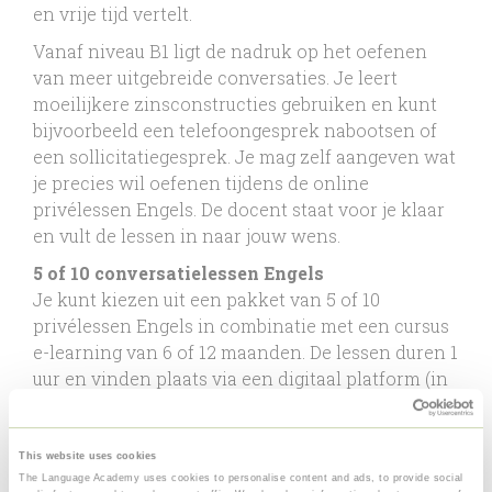
en vrije tijd vertelt.
Vanaf niveau B1 ligt de nadruk op het oefenen
van meer uitgebreide conversaties. Je leert
moeilijkere zinsconstructies gebruiken en kunt
bijvoorbeeld een telefoongesprek nabootsen of
een sollicitatiegesprek. Je mag zelf aangeven wat
je precies wil oefenen tijdens de online
privélessen Engels. De docent staat voor je klaar
en vult de lessen in naar jouw wens.
5 of 10 conversatielessen Engels
Je kunt kiezen uit een pakket van 5 of 10
privélessen Engels in combinatie met een cursus
e-learning van 6 of 12 maanden. De lessen duren 1
uur en vinden plaats via een digitaal platform (in
overleg te bepalen).
Flexibel inplannen
This website uses cookies
In overleg met jou en de docent plannen we de
The Language Academy uses cookies to personalise content and ads, to provide social