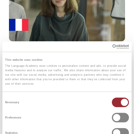
This website uses cookies
The Language Academy uses cookies to personalise content and ads, to provide social
media features and to analyse our traffic. We also share information about your use of
our site with our social media, advertising and analytics partners who may combine it
with other information that you’ve provided to them or that they’ve collected from your
use of their services.
Consent
Necessary
Selection
Preferences
Statistics