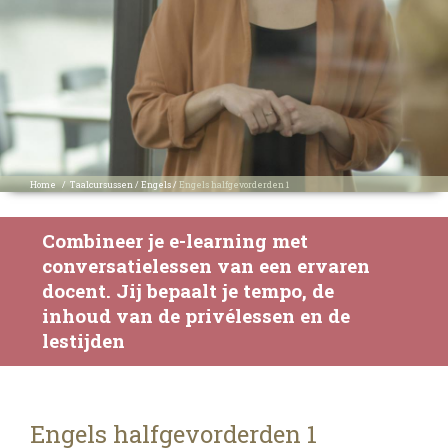
Home
/
Taalcursussen
/
Engels
/
Engels halfgevorderden 1
Combineer je e-learning met
conversatielessen van een ervaren
docent. Jij bepaalt je tempo, de
inhoud van de privélessen en de
lestijden
Engels halfgevorderden 1