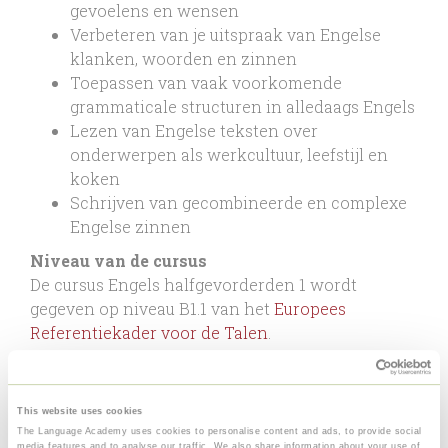
gevoelens en wensen
Verbeteren van je uitspraak van Engelse
klanken, woorden en zinnen
Toepassen van vaak voorkomende
grammaticale structuren in alledaags Engels
Lezen van Engelse teksten over
onderwerpen als werkcultuur, leefstijl en
koken
Schrijven van gecombineerde en complexe
Engelse zinnen
Niveau van de cursus
De cursus Engels halfgevorderden 1 wordt
gegeven op niveau B1.1 van het
Europees
Referentiekader voor de Talen
.
Certificaat
Na het afronden van de cursus Engels
halfgevorderden 1 ontvang je een certificaat dat
This website uses cookies
The Language Academy uses cookies to personalise content and ads, to provide social
je toe kunt voegen aan je LinkedIn-profiel.
media features and to analyse our traffic. We also share information about your use of