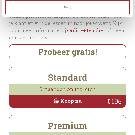
mag zelf aangeven welke taalhandelingen en
onderwerpen je graag wil behandelen tijdens de
Deny
online privélessen Engels. De docent staat voor
je klaar en vult de lessen in naar jouw wens. Kijk
voor meer informatie bij
Online+Teacher
of neem
contact met ons op.
Probeer gratis!
Standard
3 maanden online leren
195
€
Koop nu
Premium